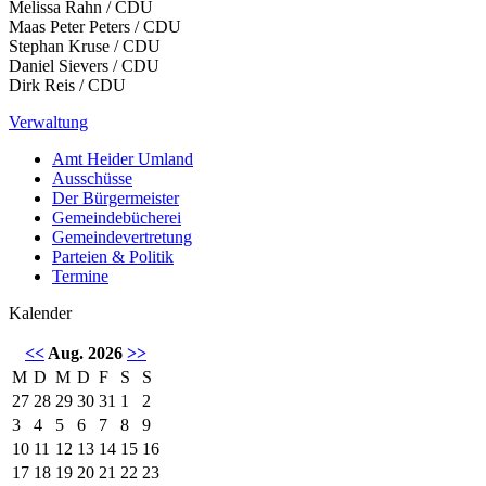
Melissa Rahn / CDU
Maas Peter Peters / CDU
Stephan Kruse / CDU
Daniel Sievers / CDU
Dirk Reis / CDU
Verwaltung
Amt Heider Umland
Ausschüsse
Der Bürgermeister
Gemeindebücherei
Gemeindevertretung
Parteien & Politik
Termine
Kalender
<<
Aug. 2026
>>
M
D
M
D
F
S
S
27
28
29
30
31
1
2
3
4
5
6
7
8
9
10
11
12
13
14
15
16
17
18
19
20
21
22
23