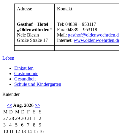
Adresse
Kontakt
Gasthof – Hotel
Tel: 04839 – 953117
„Oldenwöhrden“
Fax: 04839 – 953118
Nele Blesin
Mail:
gasthof@oldenwoehrden.de
Große Straße 17
Internet:
www.oldenwoehrden.de
Leben
Einkaufen
Gastronomie
Gesundheit
Schule und Kindergarten
Kalender
<<
Aug. 2026
>>
M
D
M
D
F
S
S
27
28
29
30
31
1
2
3
4
5
6
7
8
9
10
11
12
13
14
15
16